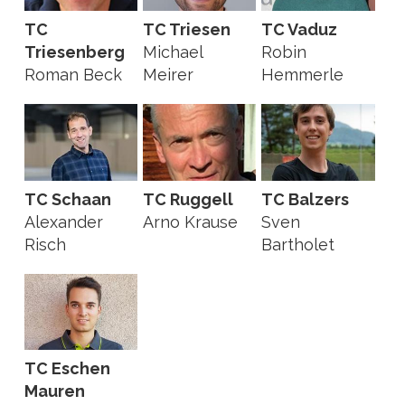
TC
TC Triesen
TC Vaduz
Triesenberg
Michael
Robin
Roman Beck
Meirer
Hemmerle
TC Schaan
TC Ruggell
TC Balzers
Alexander
Arno Krause
Sven
Risch
Bartholet
TC Eschen
Mauren