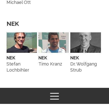
Michael Ott
NEK
NEK
NEK
NEK
Stefan
Timo Kranz
Dr. Wolfgang
Lochbihler
Strub
Wettkampf Kommission